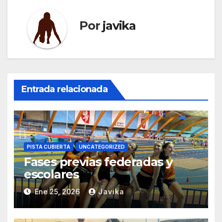
Por
javika
Entrada relacionada
PISTA CUBIERTA
UNCATEGORIZED
Fases previas federadas y
escolares
Ene 25, 2026
Javika