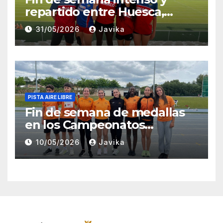
repartido entre Huesca,
Zaragoza y Madrid para el
31/05/2026
Javika
Club Atletismo Fraga
PISTA AIRE LIBRE
Fin de semana de medallas
en los Campeonatos
Provinciales Sub-14 y Sub-16
10/05/2026
Javika