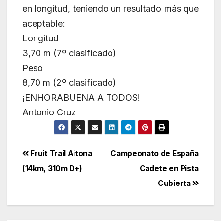
en longitud, teniendo un resultado más que
aceptable:
Longitud
3,70 m (7º clasificado)
Peso
8,70 m (2º clasificado)
¡ENHORABUENA A TODOS!
Antonio Cruz
Navegación
Fruit Trail Aitona
Campeonato de España
(14km, 310m D+)
Cadete en Pista
de
Cubierta
entradas