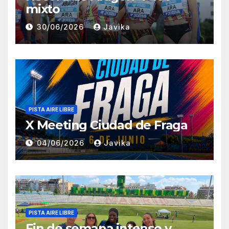
mixto
30/06/2026
Javika
PISTA AIRE LIBRE
X Meeting Ciudad de Fraga
04/06/2026
Javika
PISTA AIRE LIBRE
Fin de semana intenso y