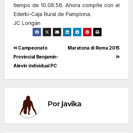
tiempo de 10.08.58. Ahora compite con el
Ederki-Caja Rural de Pamplona.
JC Longán
Navegación
Campeonato
Maratona di Roma 2015
Provincial Benjamín-
de
Alevín individual PC
entradas
Por
javika