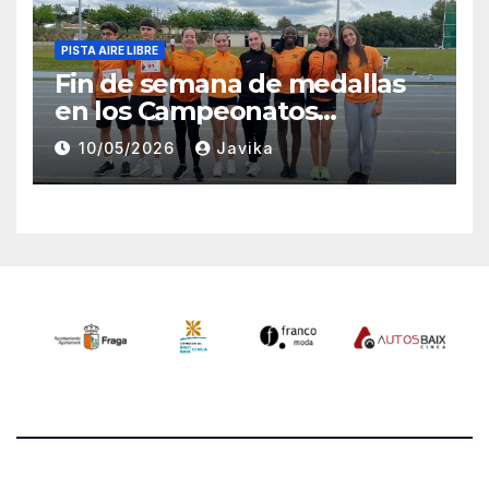
PISTA AIRE LIBRE
Fin de semana de medallas
en los Campeonatos
Provinciales Sub-14 y Sub-16
10/05/2026
Javika