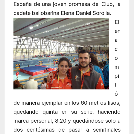
España de una joven promesa del Club, la
cadete ballobarina Elena Daniel Sorolla.
El
en
a
c
o
m
pi
ti
ó
de manera ejemplar en los 60 metros lisos,
quedando quinta en su serie, haciendo
marca personal, 8,20 y quedándose solo a
dos centésimas de pasar a semifinales