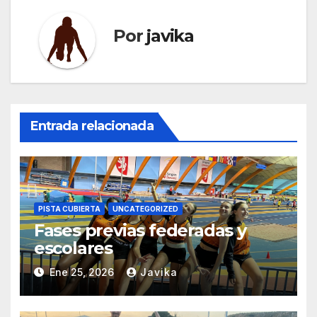
Por
javika
Entrada relacionada
PISTA CUBIERTA
UNCATEGORIZED
Fases previas federadas y
escolares
Ene 25, 2026
Javika