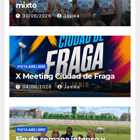
mixto
30/06/2026
Javika
PISTA AIRE LIBRE
X Meeting Ciudad de Fraga
04/06/2026
Javika
PISTA AIRE LIBRE
Fin de semana intenso y