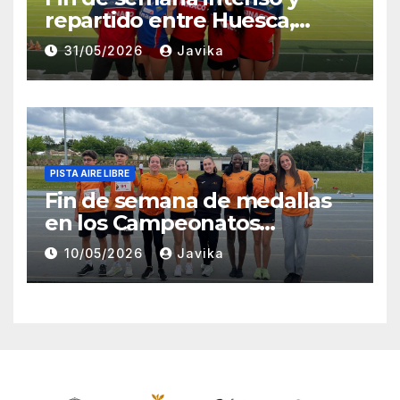
repartido entre Huesca,
Zaragoza y Madrid para el
31/05/2026
Javika
Club Atletismo Fraga
PISTA AIRE LIBRE
Fin de semana de medallas
en los Campeonatos
Provinciales Sub-14 y Sub-16
10/05/2026
Javika