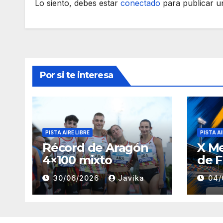
Lo siento, debes estar
conectado
para publicar u
Por si te interesa
PISTA AIRE LIBRE
PISTA AI
Récord de Aragón
X M
4×100 mixto
de F
30/06/2026
Javika
04/