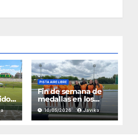
PISTA AIRE LIBRE
Fin de semana de
ido
medallas en los
Campeonatos
ka
10/05/2026
Javika
rid
Provinciales Sub-14
y Sub-16