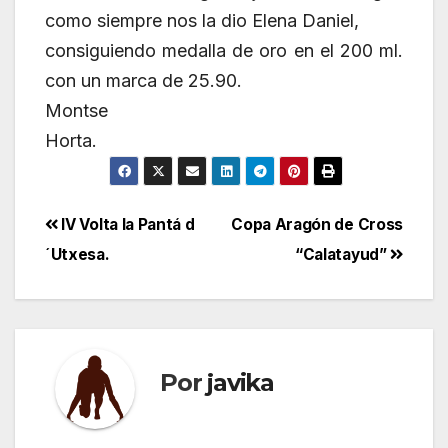
como siempre nos la dio Elena Daniel,
consiguiendo medalla de oro en el 200 ml.
con un marca de 25.90.
Montse
Horta.
Navegación
IV Volta la Pantá d
Copa Aragón de Cross
´Utxesa.
“Calatayud”
de
entradas
Por
javika