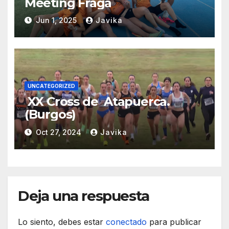
Meeting Fraga
Jun 1, 2025
Javika
UNCATEGORIZED
XX Cross de Atapuerca.
(Burgos)
Oct 27, 2024
Javika
Deja una respuesta
Lo siento, debes estar
conectado
para publicar