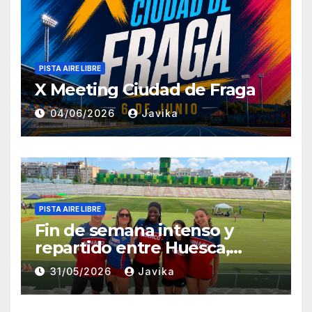
PISTA AIRE LIBRE
X Meeting Ciudad de Fraga
04/06/2026
Javika
PISTA AIRE LIBRE
Fin de semana intenso y
repartido entre Huesca,
Zaragoza y Madrid para el
31/05/2026
Javika
Club Atletismo Fraga