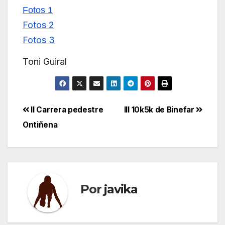
Fotos 1
Fotos 2
Fotos 3
Toni Guiral
Navegación
II Carrera pedestre
III 10k5k de Binefar
Ontiñena
de
entradas
Por
javika