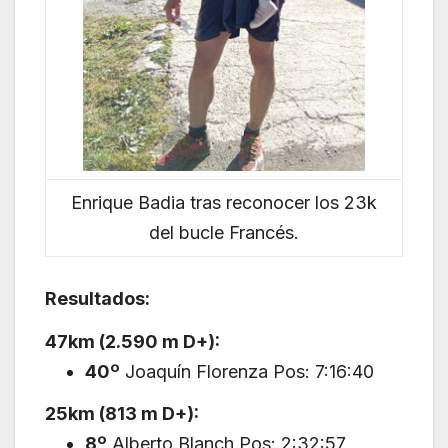
Enrique Badia tras reconocer los 23k
del bucle Francés.
Resultados:
47km (2.590 m D+):
40º
Joaquín Florenza Pos: 7:16:40
25km (813 m D+):
8º
Alberto Blanch Pos: 2:32:57