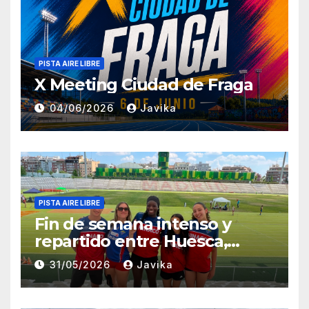
PISTA AIRE LIBRE
X Meeting Ciudad de Fraga
04/06/2026
Javika
PISTA AIRE LIBRE
Fin de semana intenso y
repartido entre Huesca,
Zaragoza y Madrid para el
31/05/2026
Javika
Club Atletismo Fraga