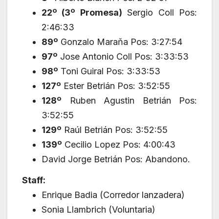
22º (3º Promesa)
Sergio Coll Pos:
2:46:33
89º
Gonzalo Maraňa Pos: 3:27:54
97º
Jose Antonio Coll Pos: 3:33:53
98º
Toni Guiral Pos: 3:33:53
127º
Ester Betrián Pos: 3:52:55
128º
Ruben Agustin Betrián Pos:
3:52:55
129º
Raúl Betrián Pos: 3:52:55
139º
Cecilio Lopez Pos: 4:00:43
David Jorge Betrián Pos: Abandono.
Staff:
Enrique Badia (Corredor lanzadera)
Sonia Llambrich (Voluntaria)