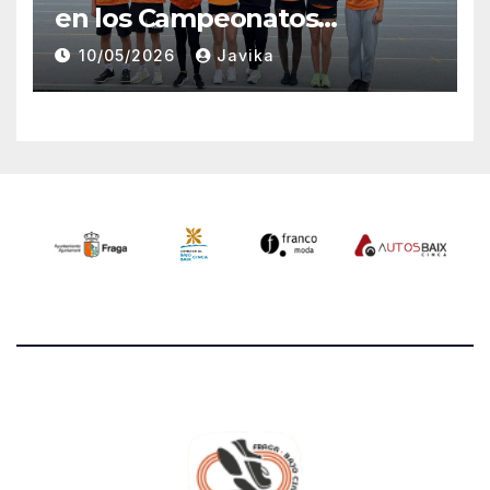
en los Campeonatos
Provinciales Sub-14 y Sub-16
10/05/2026
Javika