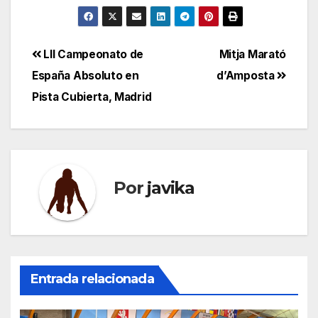
Navegación
LII Campeonato de
Mitja Marató
España Absoluto en
d’Amposta
de
Pista Cubierta, Madrid
entradas
Por
javika
Entrada relacionada