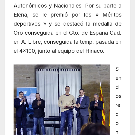
Autonómicos y Nacionales. Por su parte a
Elena, se le premió por los » Méritos
deportivos » y se destacó la medalla de
Oro conseguida en el Cto. de España Cad.
en A. Libre, conseguida la temp. pasada en
el 4×100, junto al equipo del Hinaco.
S
en
d
os
re
c
o
n