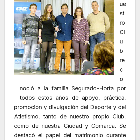
ue
st
ro
Cl
u
b
re
c
o
noció a la familia Segurado-Horta por
todos estos años de apoyo, práctica,
promoción y divulgación del Deporte y del
Atletismo, tanto de nuestro propio Club,
como de nuestra Ciudad y Comarca. Se
destacó el papel del matrimonio durante