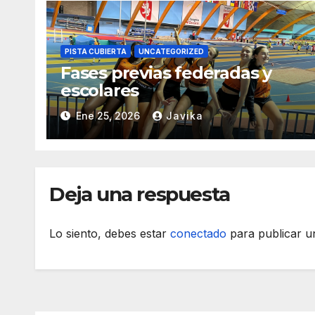
PISTA CUBIERTA
UNCATEGORIZED
Fases previas federadas y
escolares
Ene 25, 2026
Javika
Deja una respuesta
Lo siento, debes estar
conectado
para publicar u