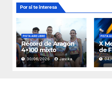
Por si te interesa
PISTA AIRE LIBRE
PISTA AI
Récord de Aragón
X M
4×100 mixto
de F
30/06/2026
Javika
04/