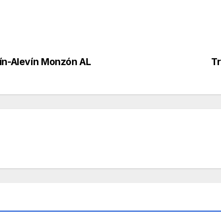
ín-Alevín Monzón AL
T