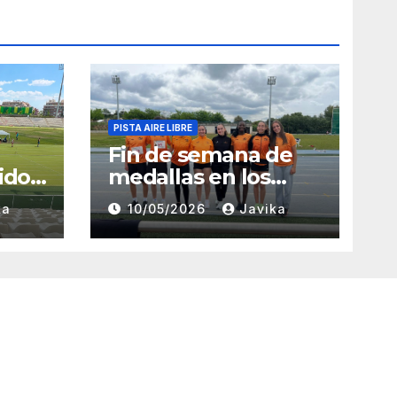
PISTA AIRE LIBRE
Fin de semana de
ido
medallas en los
Campeonatos
ka
10/05/2026
Javika
rid
Provinciales Sub-14
y Sub-16