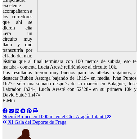
excelente
acompañaron a
los corredores
que ahí se
dieron cita
«era un
circuito muy
llano y que
transcurría por
el lado del mar,
lástima que al final terminara con 100 metros de subida, eso te
mataba» comenta Lucía Aresté refiriéndose al circuito 10k.
Los resultados fueron muy buenos para los atletas fragatinos, a
destacar Rubén Astorga bajando de 1h19» en media, Iván Puntos
1h27» sólo una semana después de su marcón en Balaguer, Jose
Labrador 1h24», Lucía Aresté con 52’28» en su primera 10k y
David Satué 1h47».
E.Mur
Navegación
Noemí Bronce en 1000 m. en el Cto. Aragón Infantil
XI Gala del Deporte de Fraga
de
entradas