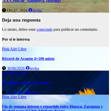
XX Cross de Atapuerca. (Burgos)
Oct 27, 2024
javika
Deja una respuesta
Lo siento, debes estar
conectado
para publicar un comentario.
Por si te interesa
Pista Aire Libre
Récord de Aragón 4×100 mixto
30/06/2026
javika
Pista Aire Libre
X Meeting Ciudad de Fraga
04/06/2026
javika
Pista Aire Libre
Fin de semana intenso y repartido entre Huesca, Zaragoza y
Madrid para el Club Atletismo Fraga