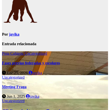
Por
javika
Entrada relacionada
Pista Cubierta
Uncategorized
Fases previas federadas y escolares
Ene 25, 2026
javika
Uncategorized
Meeting Fraga
Jun 1, 2025
javika
Uncategorized