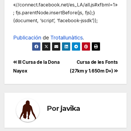
«//connect.facebook.net/es_LA/all.js#xfbml=1»
; fjs.parentNode.insertBefore(js, fjs);}
(document, ‘script’, ‘facebook-jssdk’));
Publicación
de
Trotallunàtics
.
Navegación
III Cursa de la Dona
Cursa de les Fonts
Nayox
(27km y 1.650m D+)
de
entradas
Por
javika