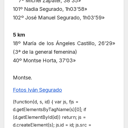
7º Michel Zapater, 38’35»
101º Nadia Segurado, 1h03’58»
102º José Manuel Segurado, 1h03’59»
5 km
18º María de los Ángeles Castillo, 26’29»
(3ª de la general femenina)
40º Montse Horta, 37’03»
Montse.
Fotos Iván Segurado
(function(d, s, id) { var js, fjs =
d.getElementsByTagName(s)[0]; if
(d.getElementById(id)) return; js =
d.createElement(s); js.id = id; js.src =