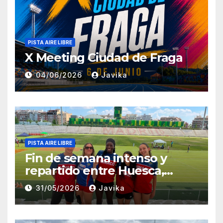
PISTA AIRE LIBRE
X Meeting Ciudad de Fraga
04/06/2026
Javika
PISTA AIRE LIBRE
Fin de semana intenso y
repartido entre Huesca,
Zaragoza y Madrid para el
31/05/2026
Javika
Club Atletismo Fraga