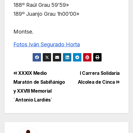
188º Raúl Grau 59’59»
189º Juanjo Grau 1h00’00»
Montse.
Fotos Iván Segurado Horta
Navegación
XXXIX Medio
I Carrera Solidaria
Maratón de Sabiñánigo
Alcolea de Cinca
de
y XXVIII Memorial
entradas
`Antonio Lardiés´