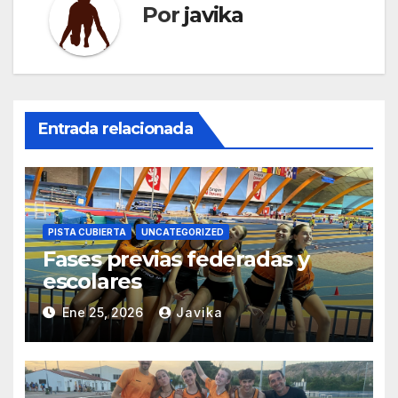
Por
javika
Entrada relacionada
PISTA CUBIERTA
UNCATEGORIZED
Fases previas federadas y
escolares
Ene 25, 2026
Javika