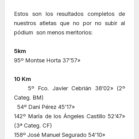
Estos son los resultados completos de
nuestros atletas que no por no subir al
pódium son menos meritorios:
5km
95º Montse Horta 37’57»
10 Km
5º Fco. Javier Cebrián 38’02» (2º
Categ. BM)
54º Dani Pérez 45’17»
142º María de los Ángeles Castillo 52’47»
(3ª Categ. CF)
158º José Manuel Segurado 54’10»