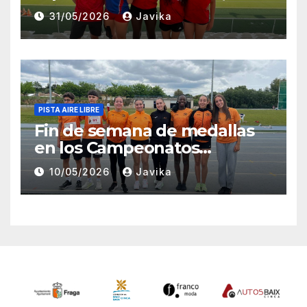
Zaragoza y Madrid para el
31/05/2026
Javika
Club Atletismo Fraga
PISTA AIRE LIBRE
Fin de semana de medallas
en los Campeonatos
Provinciales Sub-14 y Sub-16
10/05/2026
Javika