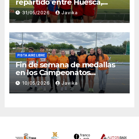
repartido entre Huesca,
Zaragoza y Madrid para el
31/05/2026
Javika
Club Atletismo Fraga
PISTA AIRE LIBRE
Fin de semana de medallas
en los Campeonatos
Provinciales Sub-14 y Sub-16
10/05/2026
Javika