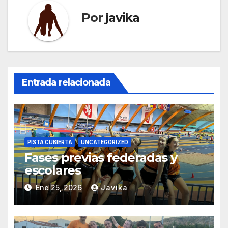
Por
javika
Entrada relacionada
PISTA CUBIERTA
UNCATEGORIZED
Fases previas federadas y
escolares
Ene 25, 2026
Javika