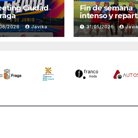
eeting Ciudad
Fin de semana
raga
intenso y repart
entre Huesca,
06/2026
Javika
31/05/2026
Javi
Zaragoza y Mad
para el Club
Atletismo Fraga