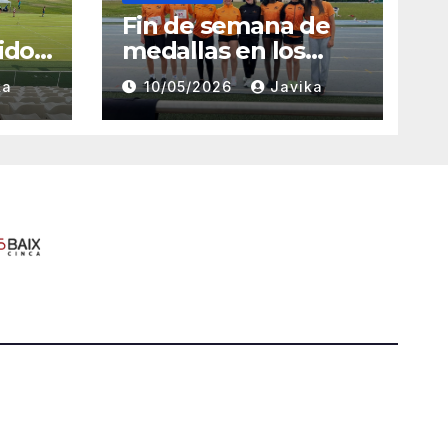
Fin de semana de
ido
medallas en los
Campeonatos
ka
10/05/2026
Javika
rid
Provinciales Sub-14
y Sub-16