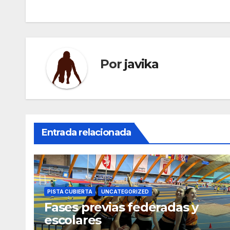
de
entradas
Por
javika
Entrada relacionada
PISTA CUBIERTA
UNCATEGORIZED
Fases previas federadas y
escolares