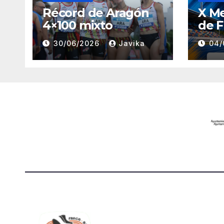
Récord de Aragón
X M
4×100 mixto
de F
30/06/2026
Javika
04/