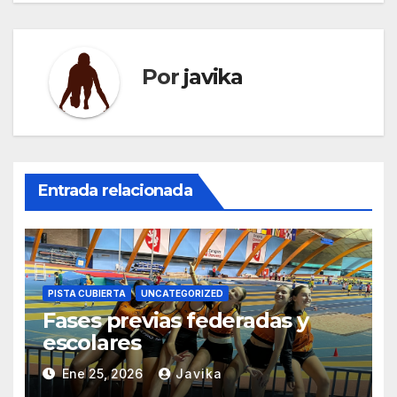
Por
javika
Entrada relacionada
PISTA CUBIERTA
UNCATEGORIZED
Fases previas federadas y
escolares
Ene 25, 2026
Javika