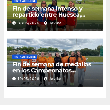
PISTA AIRE LIBRE
Fin de semana intenso y
repartido entre Huesca,
Zaragoza y Madrid para el
31/05/2026
Javika
Club Atletismo Fraga
PISTA AIRE LIBRE
Fin de semana de medallas
en los Campeonatos
Provinciales Sub-14 y Sub-16
10/05/2026
Javika