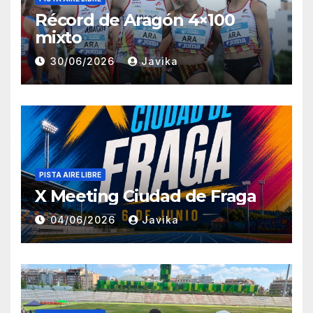
Récord de Aragón 4×100
mixto
30/06/2026
Javika
PISTA AIRE LIBRE
X Meeting Ciudad de Fraga
04/06/2026
Javika