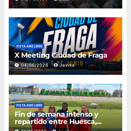
PISTA AIRE LIBRE
X Meeting Ciudad de Fraga
04/06/2026
Javika
PISTA AIRE LIBRE
Fin de semana intenso y
repartido entre Huesca,
Zaragoza y Madrid para el