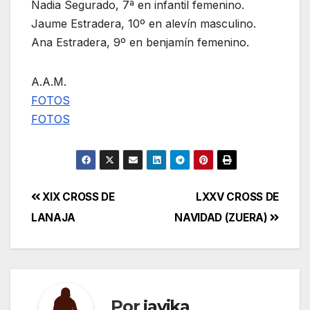
Nadia Segurado, 7ª en infantil femenino.
Jaume Estradera, 10º en alevín masculino.
Ana Estradera, 9º en benjamín femenino.
A.A.M.
FOTOS
FOTOS
Navegación
XIX CROSS DE
LXXV CROSS DE
LANAJA
NAVIDAD (ZUERA)
de
entradas
Por
javika