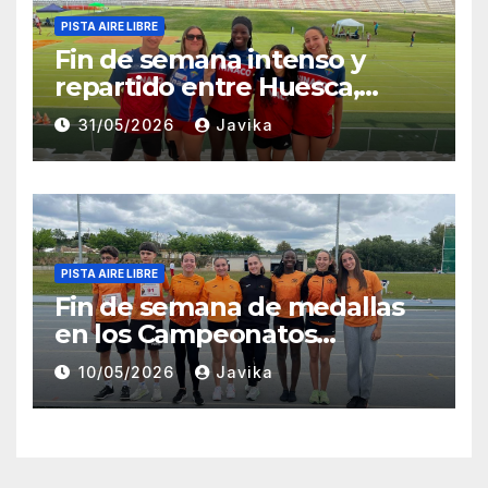
PISTA AIRE LIBRE
Fin de semana intenso y
repartido entre Huesca,
Zaragoza y Madrid para el
31/05/2026
Javika
Club Atletismo Fraga
PISTA AIRE LIBRE
Fin de semana de medallas
en los Campeonatos
Provinciales Sub-14 y Sub-16
10/05/2026
Javika