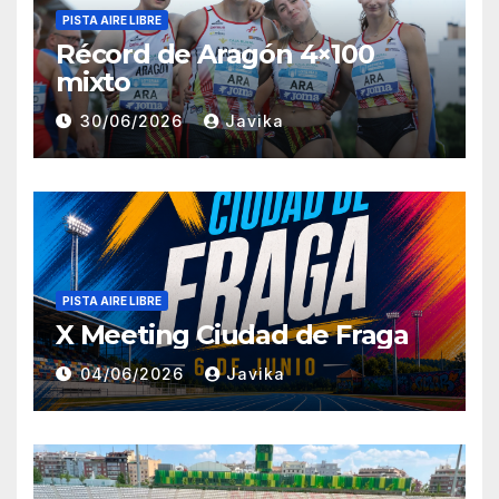
PISTA AIRE LIBRE
Récord de Aragón 4×100
mixto
30/06/2026
Javika
PISTA AIRE LIBRE
X Meeting Ciudad de Fraga
04/06/2026
Javika