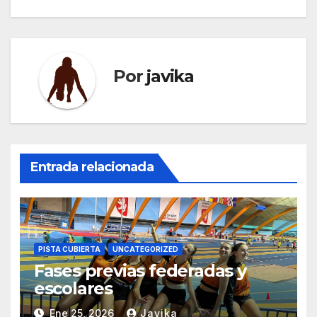
entradas
Por
javika
Entrada relacionada
PISTA CUBIERTA
UNCATEGORIZED
Fases previas federadas y
escolares
Ene 25, 2026
Javika