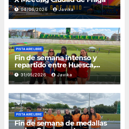
04/06/2026
Javika
PISTA AIRE LIBRE
Fin de semana intenso y
repartido entre Huesca,
Zaragoza y Madrid para el
31/05/2026
Javika
Club Atletismo Fraga
PISTA AIRE LIBRE
Fin de semana de medallas