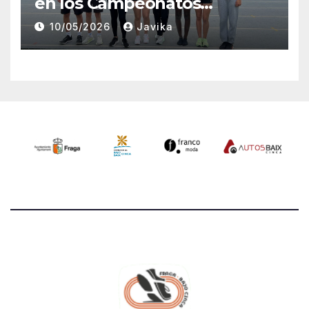
en los Campeonatos
Provinciales Sub-14 y Sub-16
10/05/2026
Javika