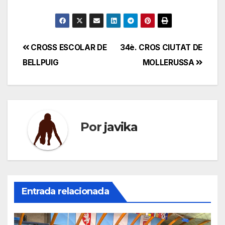
Navegación
CROSS ESCOLAR DE
34è. CROS CIUTAT DE
BELLPUIG
MOLLERUSSA
de
entradas
Por
javika
Entrada relacionada