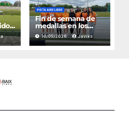
PISTA AIRE LIBRE
Fin de semana de
ido
medallas en los
Campeonatos
ka
10/05/2026
Javika
rid
Provinciales Sub-14
y Sub-16