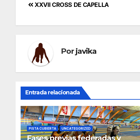
Navegación
XXVII CROSS DE CAPELLA
de
entradas
Por
javika
Entrada relacionada
PISTA CUBIERTA
UNCATEGORIZED
Fases previas federadas y