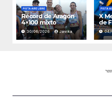
PISTA AIRE LIBRE
PISTA AI
Récord de Aragón
X M
4×100 mixto
de F
30/06/2026
Javika
04/