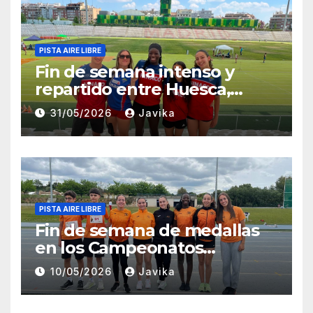
PISTA AIRE LIBRE
Fin de semana intenso y
repartido entre Huesca,
Zaragoza y Madrid para el
31/05/2026
Javika
Club Atletismo Fraga
PISTA AIRE LIBRE
Fin de semana de medallas
en los Campeonatos
Provinciales Sub-14 y Sub-16
10/05/2026
Javika