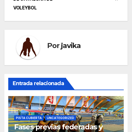
de
VOLEYBOL
entradas
Por
javika
Entrada relacionada
PISTA CUBIERTA
UNCATEGORIZED
Fases previas federadas y