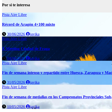
Por si te interesa
Pista Aire Libre
Récord de Aragón 4×100 mixto
30/06/2026
javika
Pista Aire Libre
X Meeting Ciudad de Fraga
04/06/2026
javika
Pista Aire Libre
Fin de semana intenso y repartido entre Huesca, Zaragoza y Mad
31/05/2026
javika
Pista Aire Libre
Fin de semana de medallas en los Campeonatos Provinciales Sub
10/05/2026
javika