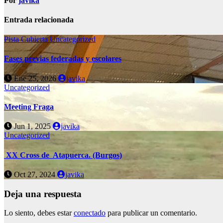
Por
javika
Entrada relacionada
Pista Cubierta
Uncategorized
Fases previas federadas y escolares
Ene 25, 2026
javika
Uncategorized
Meeting Fraga
Jun 1, 2025
javika
Uncategorized
XX Cross de Atapuerca. (Burgos)
Oct 27, 2024
javika
Deja una respuesta
Lo siento, debes estar
conectado
para publicar un comentario.