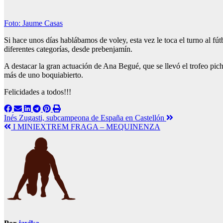
Foto: Jaume Casas
Si hace unos días hablábamos de voley, esta vez le toca el turno al fút
diferentes categorías, desde prebenjamín.
A destacar la gran actuación de Ana Begué, que se llevó el trofeo pic
más de uno boquiabierto.
Felicidades a todos!!!
Navegación
Inés Zugasti, subcampeona de España en Castellón
I MINIEXTREM FRAGA – MEQUINENZA
de
entradas