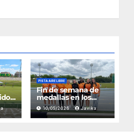
PISTA AIRE LIBRE
Fin de semana de
ido
medallas en los
Campeonatos
ka
10/05/2026
Javika
rid
Provinciales Sub-14
y Sub-16