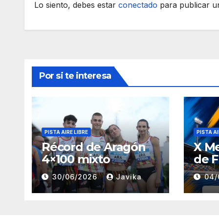
Lo siento, debes estar
conectado
para publicar u
Por si te interesa
PISTA AIRE LIBRE
PISTA AI
Récord de Aragón
X M
4×100 mixto
de F
30/06/2026
Javika
04/