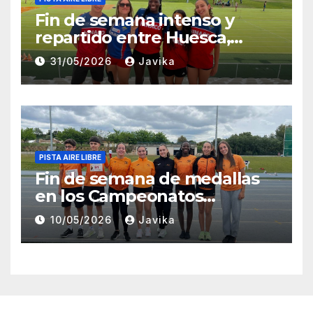
Fin de semana intenso y
repartido entre Huesca,
Zaragoza y Madrid para el
31/05/2026
Javika
Club Atletismo Fraga
PISTA AIRE LIBRE
Fin de semana de medallas
en los Campeonatos
Provinciales Sub-14 y Sub-16
10/05/2026
Javika