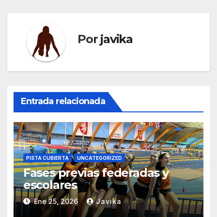
Por
javika
Entrada relacionada
PISTA CUBIERTA
UNCATEGORIZED
Fases previas federadas y
escolares
Ene 25, 2026
Javika