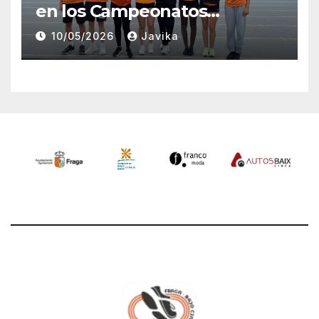
en los Campeonatos
Provinciales Sub-14 y Sub-16
10/05/2026
Javika