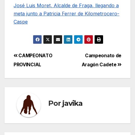
José Luis Moret, Alcalde de Fraga, llegando a
meta junto a Patricia Ferrer de Kilometrocero-
Caspe
Navegación
CAMPEONATO
Campeonato de
PROVINCIAL
Aragón Cadete
de
entradas
Por
javika