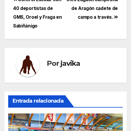
Navegación
40 deportistas de
de Aragón cadete de
de
GMS, Oroel y Fraga en
campo a través.
entradas
Sabiñánigo
Por
javika
Entrada relacionada