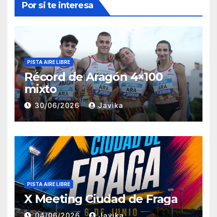
Por si te interesa
PISTA AIRE LIBRE
Récord de Aragón 4×100
mixto
30/06/2026
Javika
PISTA AIRE LIBRE
X Meeting Ciudad de Fraga
04/06/2026
Javika