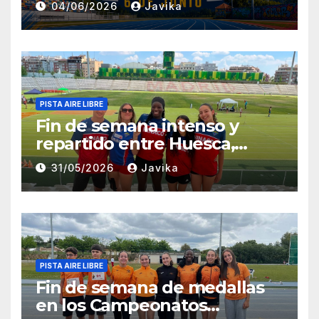
04/06/2026
Javika
PISTA AIRE LIBRE
Fin de semana intenso y
repartido entre Huesca,
Zaragoza y Madrid para el
31/05/2026
Javika
Club Atletismo Fraga
PISTA AIRE LIBRE
Fin de semana de medallas
en los Campeonatos