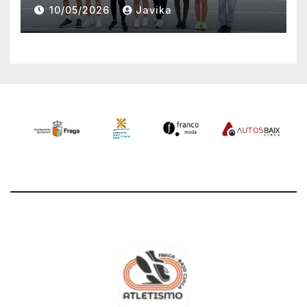
Provinciales Sub-14 y Sub-16
10/05/2026
Javika