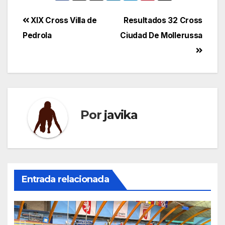
Navegación
XIX Cross Villa de
Resultados 32 Cross
Pedrola
Ciudad De Mollerussa
de
entradas
Por
javika
Entrada relacionada