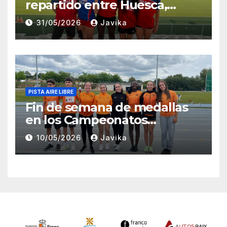
repartido entre Huesca,
Zaragoza y Madrid para el
31/05/2026
Javika
Club Atletismo Fraga
PISTA AIRE LIBRE
Fin de semana de medallas
en los Campeonatos
Provinciales Sub-14 y Sub-16
10/05/2026
Javika