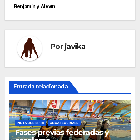
entradas
Benjamín y Alevín
Por
javika
Entrada relacionada
PISTA CUBIERTA
UNCATEGORIZED
Fases previas federadas y