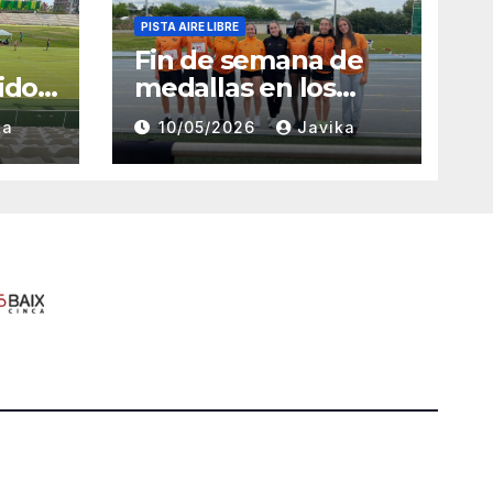
PISTA AIRE LIBRE
Fin de semana de
ido
medallas en los
Campeonatos
ka
10/05/2026
Javika
rid
Provinciales Sub-14
y Sub-16