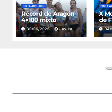
PISTA AIRE LIBRE
PISTA AI
Récord de Aragón
X M
4×100 mixto
de F
30/06/2026
Javika
04/