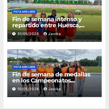
PISTA AIRE LIBRE
Fin de semana intenso y
repartido entre Huesca,
Zaragoza y Madrid para el
31/05/2026
Javika
Club Atletismo Fraga
PISTA AIRE LIBRE
Fin de semana de medallas
en los Campeonatos
Provinciales Sub-14 y Sub-16
10/05/2026
Javika