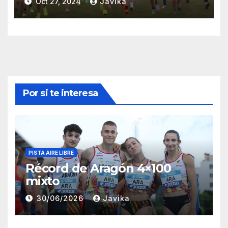
Oct 27, 2024
Javika
Por si te interesa
PISTA AIRE LIBRE
Récord de Aragón 4×100
mixto
30/06/2026
Javika