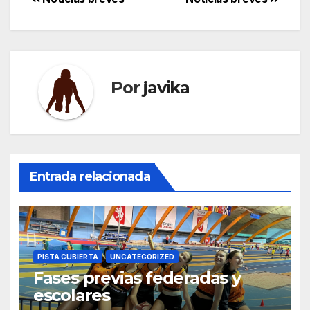
Navegación
de
entradas
Por
javika
Entrada relacionada
PISTA CUBIERTA
UNCATEGORIZED
Fases previas federadas y
escolares