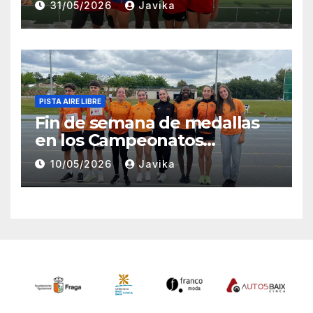
31/05/2026
Javika
Club Atletismo Fraga
PISTA AIRE LIBRE
Fin de semana de medallas
en los Campeonatos
Provinciales Sub-14 y Sub-16
10/05/2026
Javika