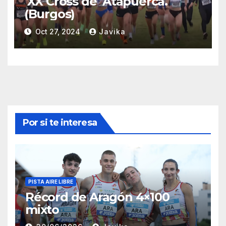
XX Cross de Atapuerca.
(Burgos)
Oct 27, 2024
Javika
Por si te interesa
PISTA AIRE LIBRE
Récord de Aragón 4×100
mixto